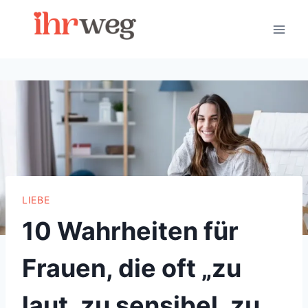
Skip
to
content
LIEBE
10 Wahrheiten für
Frauen, die oft „zu
laut, zu sensibel, zu