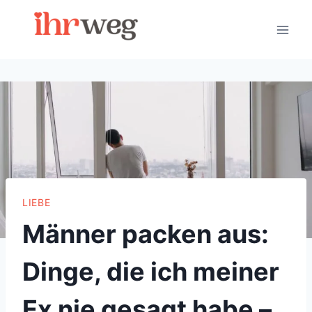
Skip
to
content
LIEBE
Männer packen aus:
Dinge, die ich meiner
Ex nie gesagt habe –