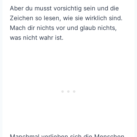
Aber du musst vorsichtig sein und die
Zeichen so lesen, wie sie wirklich sind.
Mach dir nichts vor und glaub nichts,
was nicht wahr ist.
Manchmal verlieben sich die Menschen