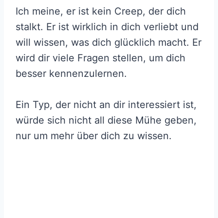
Ich meine, er ist kein Creep, der dich
stalkt. Er ist wirklich in dich verliebt und
will wissen, was dich glücklich macht. Er
wird dir viele Fragen stellen, um dich
besser kennenzulernen.
Ein Typ, der nicht an dir interessiert ist,
würde sich nicht all diese Mühe geben,
nur um mehr über dich zu wissen.