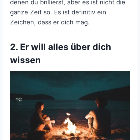
denen du brillierst, aber es ist nicht die
ganze Zeit so. Es ist definitiv ein
Zeichen, dass er dich mag.
2. Er will alles über dich
wissen