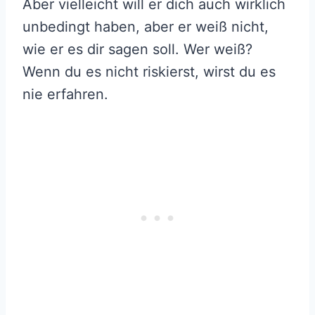
Aber vielleicht will er dich auch wirklich
unbedingt haben, aber er weiß nicht,
wie er es dir sagen soll. Wer weiß?
Wenn du es nicht riskierst, wirst du es
nie erfahren.