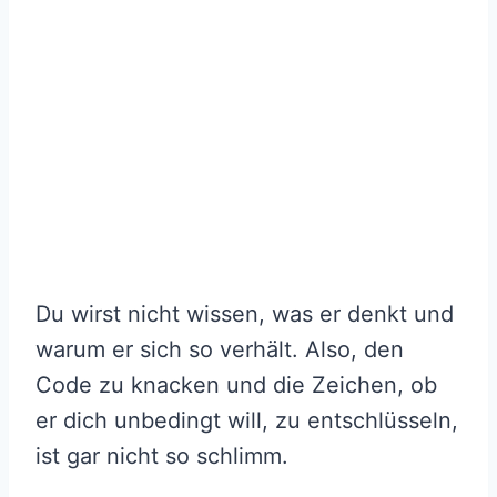
Du wirst nicht wissen, was er denkt und
warum er sich so verhält. Also, den
Code zu knacken und die Zeichen, ob
er dich unbedingt will, zu entschlüsseln,
ist gar nicht so schlimm.