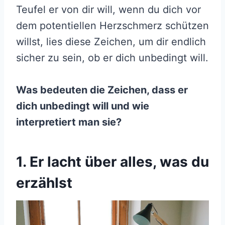
Teufel er von dir will, wenn du dich vor
dem potentiellen Herzschmerz schützen
willst, lies diese Zeichen, um dir endlich
sicher zu sein, ob er dich unbedingt will.
Was bedeuten die Zeichen, dass er
dich unbedingt will und wie
interpretiert man sie?
1. Er lacht über alles, was du
erzählst