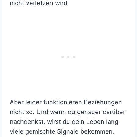
nicht verletzen wird.
Aber leider funktionieren Beziehungen
nicht so. Und wenn du genauer darüber
nachdenkst, wirst du dein Leben lang
viele gemischte Signale bekommen.