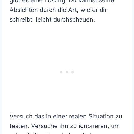
gibt es eine Lösung. Du kannst seine
Absichten durch die Art, wie er dir
schreibt, leicht durchschauen.
Versuch das in einer realen Situation zu
testen. Versuche ihn zu ignorieren, um