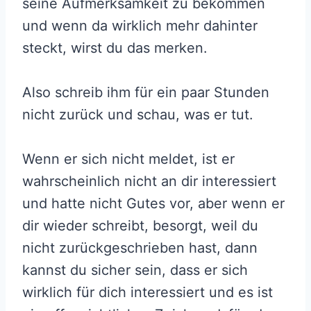
seine Aufmerksamkeit zu bekommen
und wenn da wirklich mehr dahinter
steckt, wirst du das merken.
Also schreib ihm für ein paar Stunden
nicht zurück und schau, was er tut.
Wenn er sich nicht meldet, ist er
wahrscheinlich nicht an dir interessiert
und hatte nicht Gutes vor, aber wenn er
dir wieder schreibt, besorgt, weil du
nicht zurückgeschrieben hast, dann
kannst du sicher sein, dass er sich
wirklich für dich interessiert und es ist