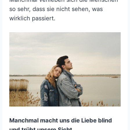
so sehr, dass sie nicht sehen, was
wirklich passiert.
Manchmal macht uns die Liebe blind
und trübt unsere Sicht.