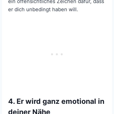
ein offensichtliches Zeichen dafür, dass
er dich unbedingt haben will.
4. Er wird ganz emotional in
deiner Nähe