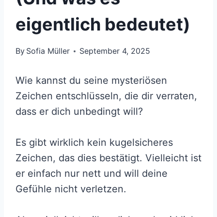
eigentlich bedeutet)
By
Sofia Müller
September 4, 2025
Wie kannst du seine mysteriösen
Zeichen entschlüsseln, die dir verraten,
dass er dich unbedingt will?
Es gibt wirklich kein kugelsicheres
Zeichen, das dies bestätigt. Vielleicht ist
er einfach nur nett und will deine
Gefühle nicht verletzen.