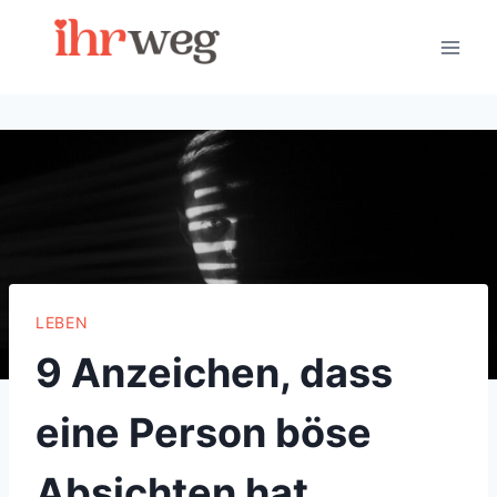
Skip
to
content
LEBEN
9 Anzeichen, dass
eine Person böse
Absichten hat