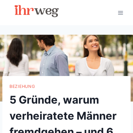
Skip
to
content
BEZIEHUNG
5 Gründe, warum
verheiratete Männer
fremdgehen – und 6,