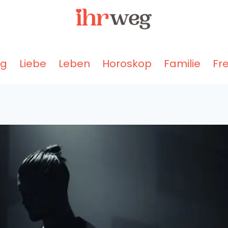
ng
Liebe
Leben
Horoskop
Familie
Fr