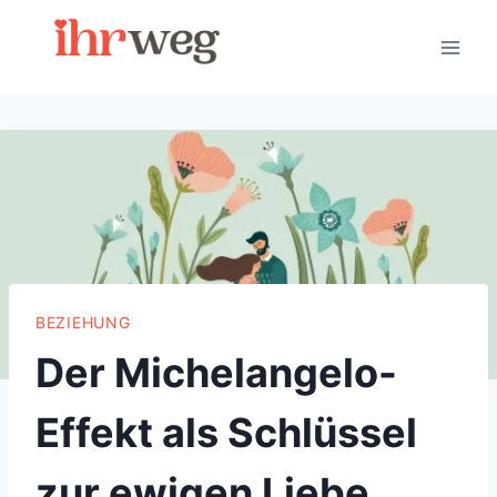
Skip
to
content
BEZIEHUNG
Der Michelangelo-
Effekt als Schlüssel
zur ewigen Liebe