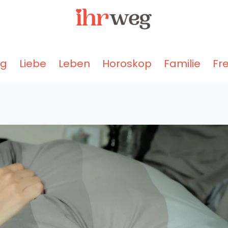
ng
Liebe
Leben
Horoskop
Familie
Fr