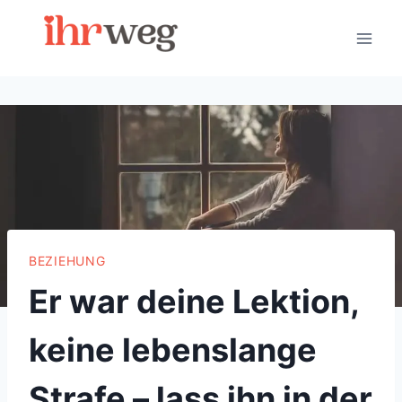
Skip
to
content
BEZIEHUNG
Er war deine Lektion,
keine lebenslange
Strafe – lass ihn in der