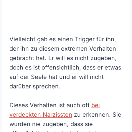
Vielleicht gab es einen Trigger für ihn,
der ihn zu diesem extremen Verhalten
gebracht hat. Er will es nicht zugeben,
doch es ist offensichtlich, dass er etwas
auf der Seele hat und er will nicht
darüber sprechen.
Dieses Verhalten ist auch oft
bei
verdeckten Narzissten
zu erkennen. Sie
würden nie zugeben, dass sie