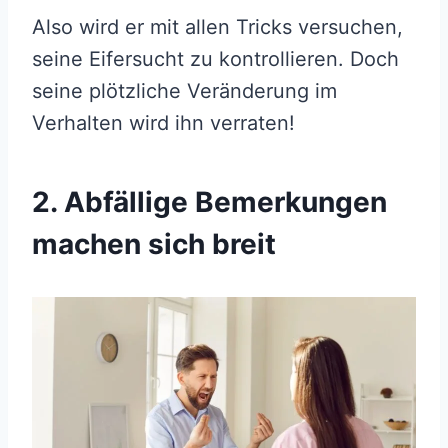
Also wird er mit allen Tricks versuchen,
seine Eifersucht zu kontrollieren. Doch
seine plötzliche Veränderung im
Verhalten wird ihn verraten!
2. Abfällige Bemerkungen
machen sich breit