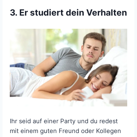
3. Er studiert dein Verhalten
Ihr seid auf einer Party und du redest
mit einem guten Freund oder Kollegen