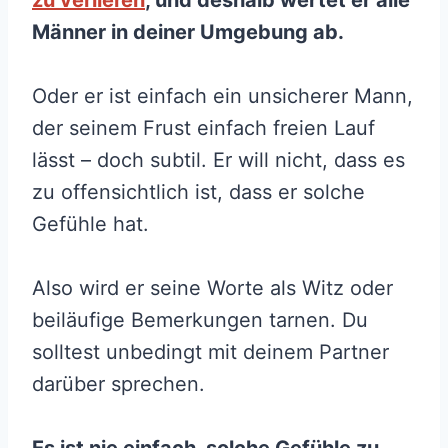
Männer in deiner Umgebung ab.
Oder er ist einfach ein unsicherer Mann,
der seinem Frust einfach freien Lauf
lässt – doch subtil. Er will nicht, dass es
zu offensichtlich ist, dass er solche
Gefühle hat.
Also wird er seine Worte als Witz oder
beiläufige Bemerkungen tarnen. Du
solltest unbedingt mit deinem Partner
darüber sprechen.
Es ist nie einfach, solche Gefühle zu