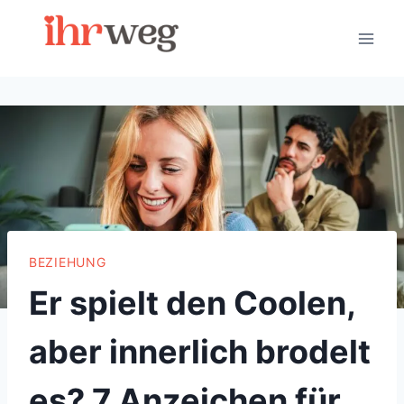
Skip
to
content
BEZIEHUNG
Er spielt den Coolen,
aber innerlich brodelt
es? 7 Anzeichen für