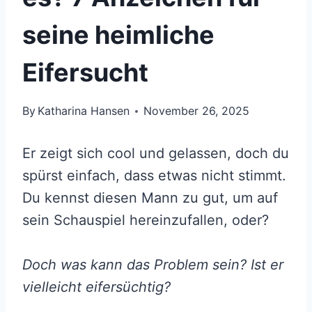
seine heimliche
Eifersucht
By
Katharina Hansen
November 26, 2025
Er zeigt sich cool und gelassen, doch du
spürst einfach, dass etwas nicht stimmt.
Du kennst diesen Mann zu gut, um auf
sein Schauspiel hereinzufallen, oder?
Doch was kann das Problem sein? Ist er
vielleicht eifersüchtig?