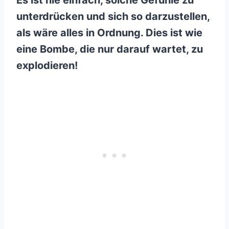
unterdrücken und sich so darzustellen,
als wäre alles in Ordnung. Dies ist wie
eine Bombe, die nur darauf wartet, zu
explodieren!