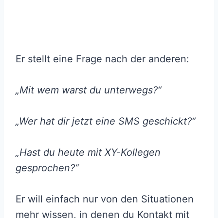
Er stellt eine Frage nach der anderen:
„Mit wem warst du unterwegs?“
„Wer hat dir jetzt eine SMS geschickt?“
„Hast du heute mit XY-Kollegen
gesprochen?“
Er will einfach nur von den Situationen
mehr wissen, in denen du Kontakt mit