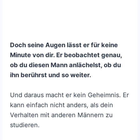
Doch seine Augen lässt er für keine
Minute von dir. Er beobachtet genau,
ob du diesen Mann anlächelst, ob du
ihn berührst und so weiter.
Und daraus macht er kein Geheimnis. Er
kann einfach nicht anders, als dein
Verhalten mit anderen Männern zu
studieren.