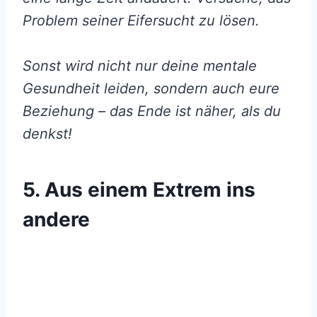
Problem seiner Eifersucht zu lösen.
Sonst wird nicht nur deine mentale
Gesundheit leiden, sondern auch eure
Beziehung – das Ende ist näher, als du
denkst!
5. Aus einem Extrem ins
andere