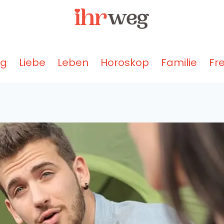
ng
Liebe
Leben
Horoskop
Familie
Fr