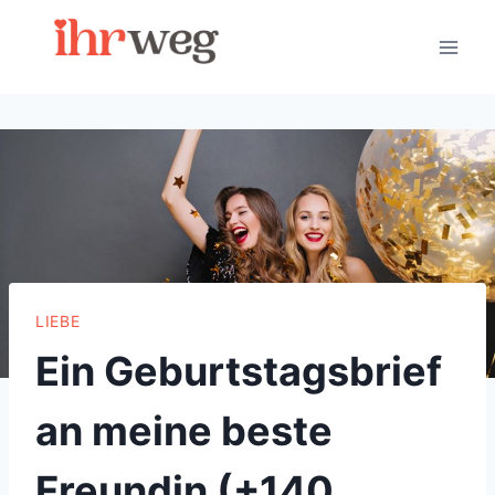
Skip
to
content
LIEBE
Ein Geburtstagsbrief
an meine beste
Freundin (+140