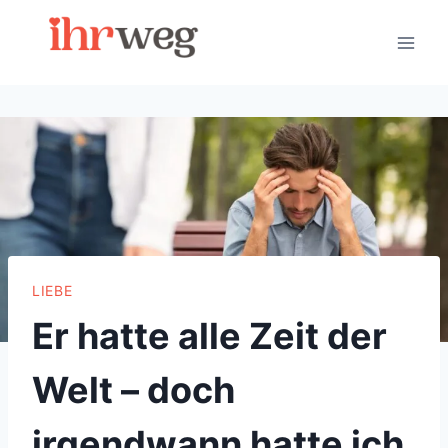
Skip
to
content
LIEBE
Er hatte alle Zeit der
Welt – doch
irgendwann hatte ich