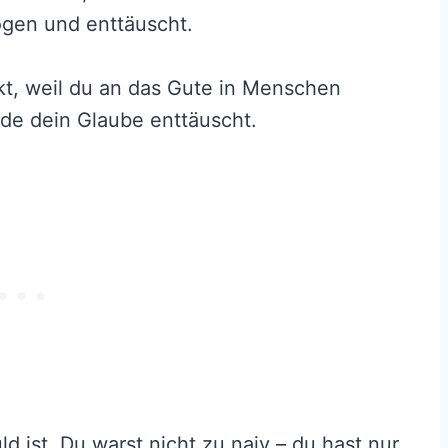
rogen und enttäuscht.
kt, weil du an das Gute in Menschen
de dein Glaube enttäuscht.
d ist. Du warst nicht zu naiv – du hast nur