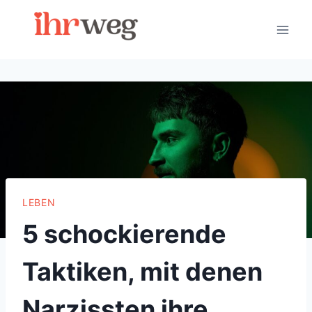
Skip
to
content
LEBEN
5 schockierende
Taktiken, mit denen
Narzissten ihre