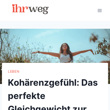
Skip
to
content
LEBEN
Kohärenzgefühl: Das
perfekte
Gleichgewicht zur