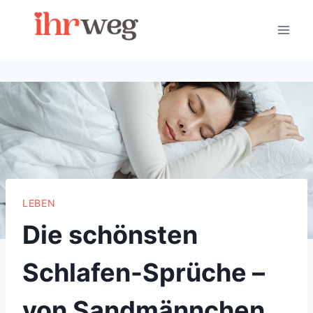
Skip
to
content
LEBEN
Die schönsten
Schlafen-Sprüche –
von Sandmännchen