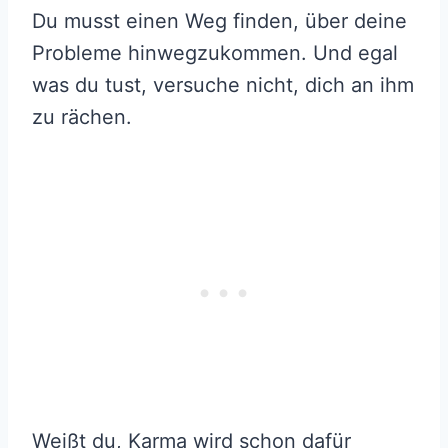
Du musst einen Weg finden, über deine
Probleme hinwegzukommen. Und egal
was du tust, versuche nicht, dich an ihm
zu rächen.
Weißt du, Karma wird schon dafür