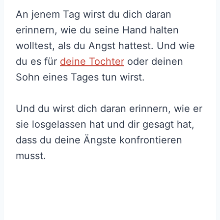
An jenem Tag wirst du dich daran
erinnern, wie du seine Hand halten
wolltest, als du Angst hattest. Und wie
du es für
deine Tochter
oder deinen
Sohn eines Tages tun wirst.
Und du wirst dich daran erinnern, wie er
sie losgelassen hat und dir gesagt hat,
dass du deine Ängste konfrontieren
musst.