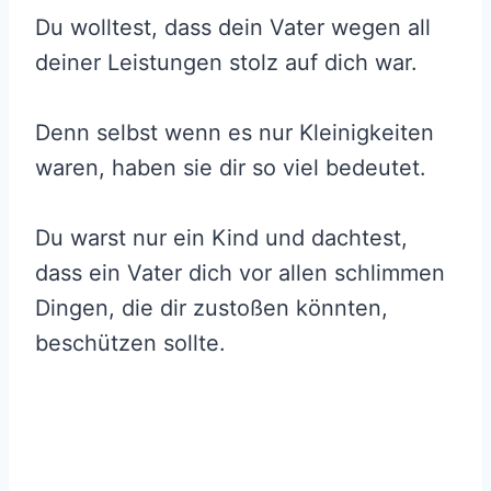
Du wolltest, dass dein Vater wegen all
deiner Leistungen stolz auf dich war.
Denn selbst wenn es nur Kleinigkeiten
waren, haben sie dir so viel bedeutet.
Du warst nur ein Kind und dachtest,
dass ein Vater dich vor allen schlimmen
Dingen, die dir zustoßen könnten,
beschützen sollte.