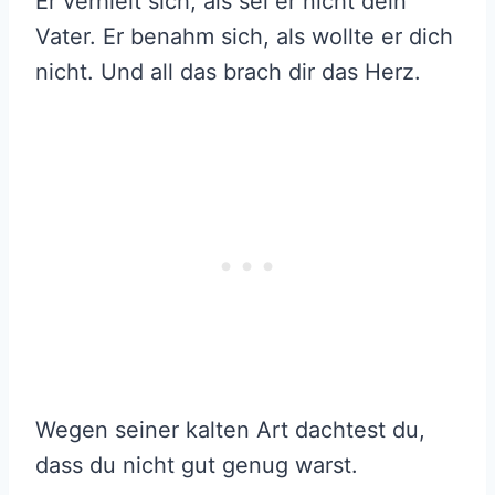
Er verhielt sich, als sei er nicht dein
Vater. Er benahm sich, als wollte er dich
nicht. Und all das brach dir das Herz.
Wegen seiner kalten Art dachtest du,
dass du nicht gut genug warst.