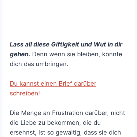
Lass all diese Giftigkeit und Wut in dir
gehen.
Denn wenn sie bleiben, könnte
dich das umbringen.
Du kannst einen Brief darüber
schreiben!
Die Menge an Frustration darüber, nicht
die Liebe zu bekommen, die du
ersehnst, ist so gewaltig, dass sie dich