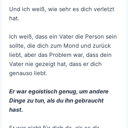
Und ich weiß, wie sehr es dich verletzt
hat.
Ich weiß, dass ein Vater die Person sein
sollte, die dich zum Mond und zurück
liebt, aber das Problem war, dass dein
Vater nie gezeigt hat, dass er dich
genauso liebt.
Er war egoistisch genug, um andere
Dinge zu tun, als du ihn gebraucht
hast.