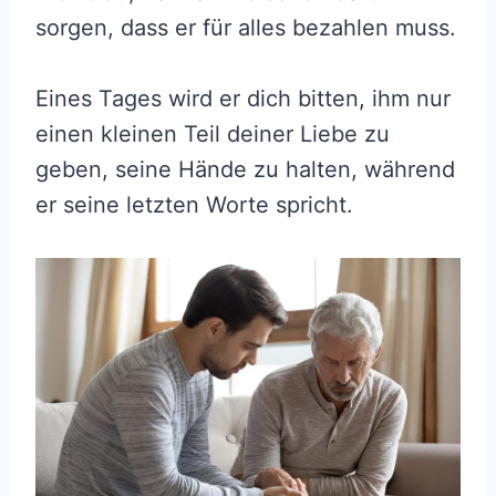
sorgen, dass er für alles bezahlen muss.
Eines Tages wird er dich bitten, ihm nur
einen kleinen Teil deiner Liebe zu
geben, seine Hände zu halten, während
er seine letzten Worte spricht.