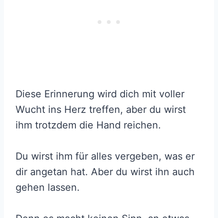
Diese Erinnerung wird dich mit voller
Wucht ins Herz treffen, aber du wirst
ihm trotzdem die Hand reichen.
Du wirst ihm für alles vergeben, was er
dir angetan hat. Aber du wirst ihn auch
gehen lassen.