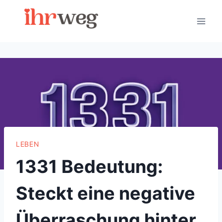
Skip
to
content
LEBEN
1331 Bedeutung:
Steckt eine negative
Überraschung hinter