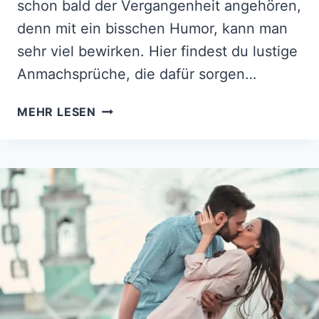
schon bald der Vergangenheit angehören,
denn mit ein bisschen Humor, kann man
sehr viel bewirken. Hier findest du lustige
Anmachsprüche, die dafür sorgen…
126
MEHR LESEN
LUSTIGE
ANMACHSPRÜCHE
‒
EIN
WENIG
HUMOR
HILFT
BEI
JEDER
EROBERUNG