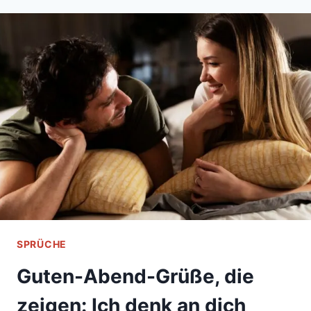
DIESE
SEHNSUCHT-
SPRÜCHE
SAGEN,
WAS
DEIN
HERZ
NICHT
AUSSPRECHEN
KANN
SPRÜCHE
Guten-Abend-Grüße, die
zeigen: Ich denk an dich