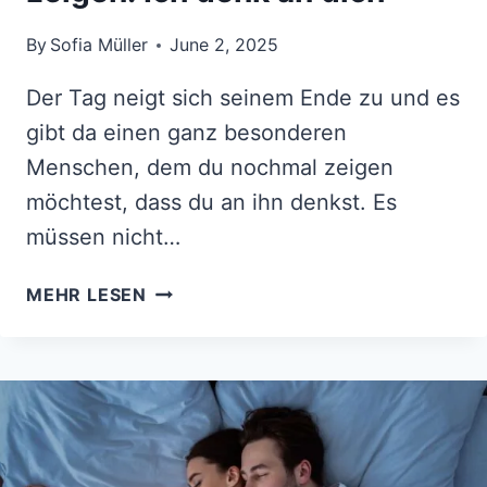
By
Sofia Müller
June 2, 2025
Der Tag neigt sich seinem Ende zu und es
gibt da einen ganz besonderen
Menschen, dem du nochmal zeigen
möchtest, dass du an ihn denkst. Es
müssen nicht…
GUTEN-
MEHR LESEN
ABEND-
GRÜSSE, D
IE Z
EIGEN: I
CH D
ENK A
N D