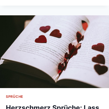
EINE
UMARMUNG
VOR
DEM
EINSCHLAFEN:
GUTE-
NACHT-
SPRÜCHE,
DIE
UNTER
DIE
HAUT
GEHEN
SPRÜCHE
Herzschmerz Sprüche: Lass