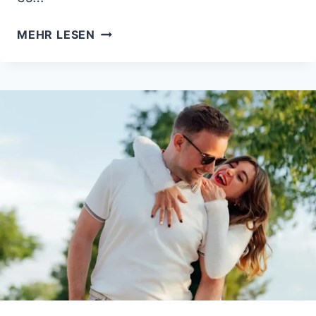
WENN
MEHR LESEN
LIEBE
NICHT
REICHT:
SPRÜCHE
FÜR
DEN
MOMENT,
IN
DEM
DU
LOSLÄSST