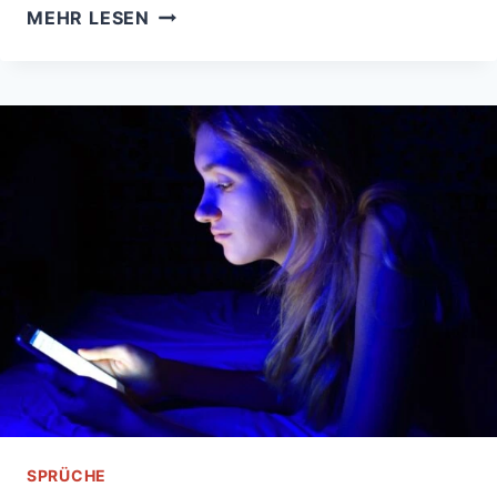
OHNE
MEHR LESEN
DICH
IST
ALLES
HALB
SO
SCHÖN
–
DIE
BERÜHRENDSTEN
SPRÜCHE
ÜBER
SEHNSUCHT
UND
LIEBE
SPRÜCHE