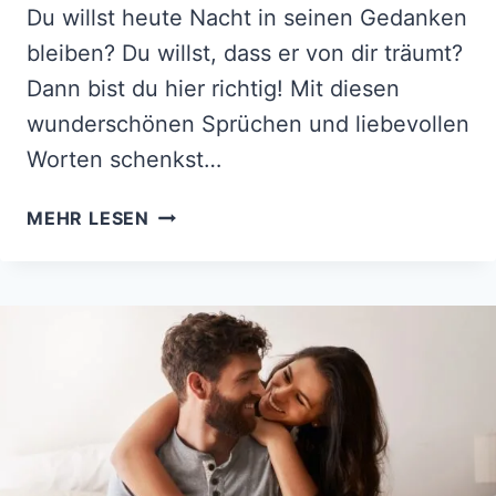
Du willst heute Nacht in seinen Gedanken
bleiben? Du willst, dass er von dir träumt?
Dann bist du hier richtig! Mit diesen
wunderschönen Sprüchen und liebevollen
Worten schenkst…
ZU
MEHR LESEN
SCHÖN,
UM
NICHT
GETEILT
ZU
WERDEN:
GUTE-
NACHT-
SPRÜCHE
FÜR