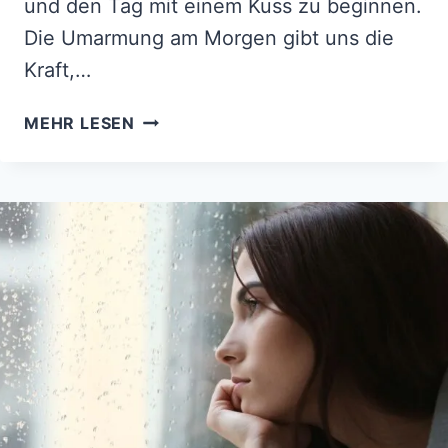
und den Tag mit einem Kuss zu beginnen.
Die Umarmung am Morgen gibt uns die
Kraft,…
BESSER
MEHR LESEN
ALS
KAFFEE:
SÜSSE S
PRÜCHE, U
M D
EINEM S
CHATZ „
GUTEN M
ORGEN“ Z
U S
AGEN