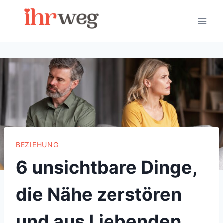
Skip
to
content
BEZIEHUNG
6 unsichtbare Dinge,
die Nähe zerstören
und aus Liebenden