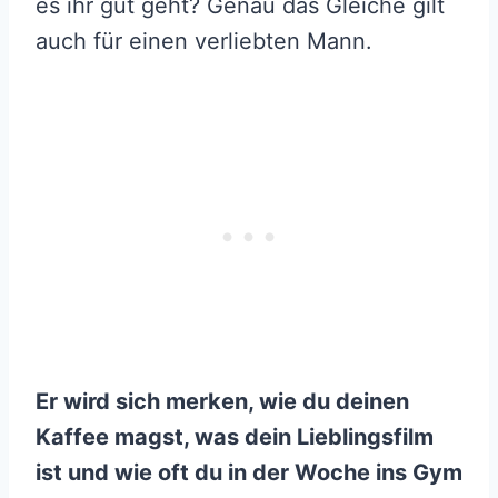
es ihr gut geht? Genau das Gleiche gilt
auch für einen verliebten Mann.
Er wird sich merken, wie du deinen
Kaffee magst, was dein Lieblingsfilm
ist und wie oft du in der Woche ins Gym