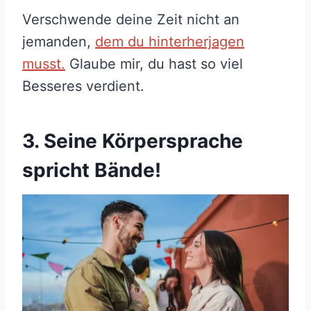
Verschwende deine Zeit nicht an
jemanden,
dem du hinterherjagen
musst.
Glaube mir, du hast so viel
Besseres verdient.
3. Seine Körpersprache
spricht Bände!