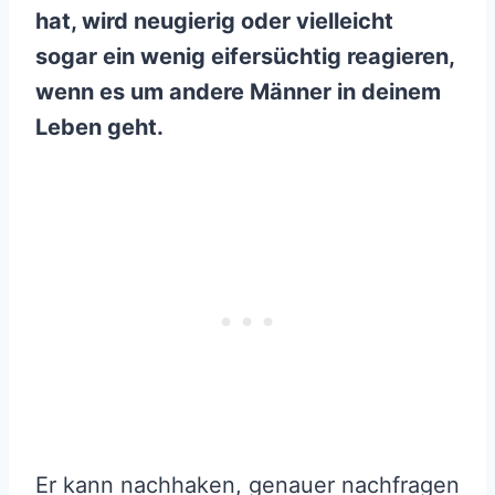
hat, wird neugierig oder vielleicht
sogar ein wenig eifersüchtig reagieren,
wenn es um andere Männer in deinem
Leben geht.
Er kann nachhaken, genauer nachfragen