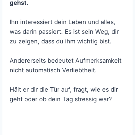
gehst.
Ihn interessiert dein Leben und alles,
was darin passiert. Es ist sein Weg, dir
zu zeigen, dass du ihm wichtig bist.
Andererseits bedeutet Aufmerksamkeit
nicht automatisch Verliebtheit.
Hält er dir die Tür auf, fragt, wie es dir
geht oder ob dein Tag stressig war?