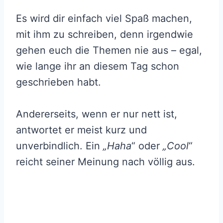
Es wird dir einfach viel Spaß machen,
mit ihm zu schreiben, denn irgendwie
gehen euch die Themen nie aus – egal,
wie lange ihr an diesem Tag schon
geschrieben habt.
Andererseits, wenn er nur nett ist,
antwortet er meist kurz und
unverbindlich. Ein
„Haha
“ oder
„Cool
“
reicht seiner Meinung nach völlig aus.