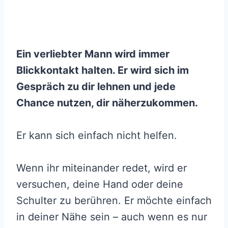
Ein verliebter Mann wird immer
Blickkontakt halten. Er wird sich im
Gespräch zu dir lehnen und jede
Chance nutzen, dir näherzukommen.
Er kann sich einfach nicht helfen.
Wenn ihr miteinander redet, wird er
versuchen, deine Hand oder deine
Schulter zu berühren. Er möchte einfach
in deiner Nähe sein – auch wenn es nur