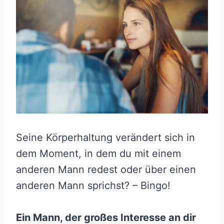
Seine Körperhaltung verändert sich in
dem Moment, in dem du mit einem
anderen Mann redest oder über einen
anderen Mann sprichst? – Bingo!
Ein Mann, der großes Interesse an dir