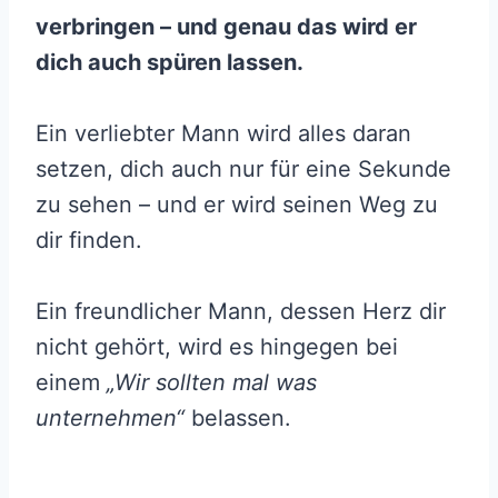
verbringen – und genau das wird er
dich auch spüren lassen.
Ein verliebter Mann wird alles daran
setzen, dich auch nur für eine Sekunde
zu sehen – und er wird seinen Weg zu
dir finden.
Ein freundlicher Mann, dessen Herz dir
nicht gehört, wird es hingegen bei
einem
„Wir sollten mal was
unternehmen“
belassen.