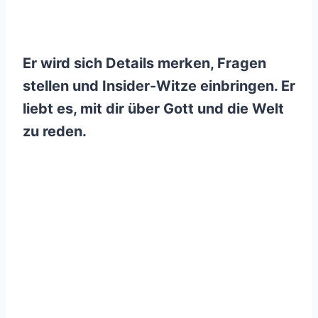
Er wird sich Details merken, Fragen
stellen und Insider-Witze einbringen. Er
liebt es, mit dir über Gott und die Welt
zu reden.