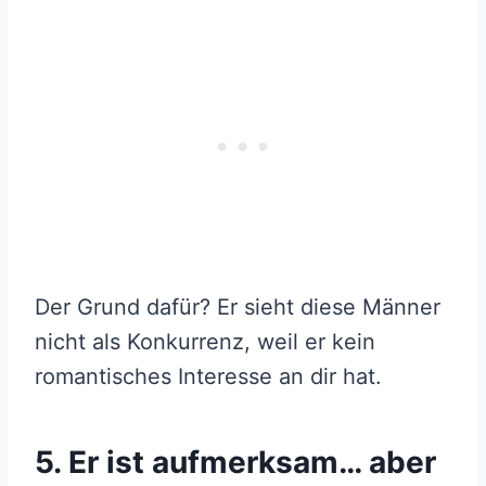
Der Grund dafür? Er sieht diese Männer
nicht als Konkurrenz, weil er kein
romantisches Interesse an dir hat.
5. Er ist aufmerksam… aber