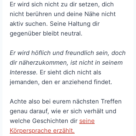
Er wird sich nicht zu dir setzen, dich
nicht berühren und deine Nähe nicht
aktiv suchen. Seine Haltung dir
gegenüber bleibt neutral.
Er wird höflich und freundlich sein, doch
dir näherzukommen, ist nicht in seinem
Interesse.
Er sieht dich nicht als
jemanden, den er anziehend findet.
Achte also bei eurem nächsten Treffen
genau darauf, wie er sich verhält und
welche Geschichten dir
seine
Körpersprache erzählt.