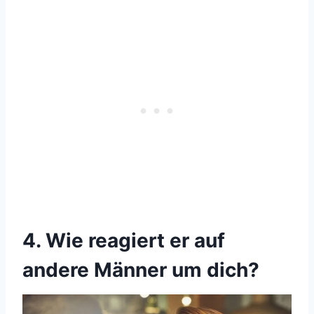
4. Wie reagiert er auf
andere Männer um dich?