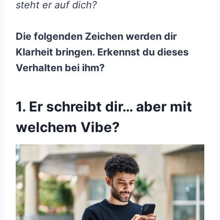
steht er auf dich?
Die folgenden Zeichen werden dir
Klarheit bringen. Erkennst du dieses
Verhalten bei ihm?
1. Er schreibt dir… aber mit
welchem Vibe?