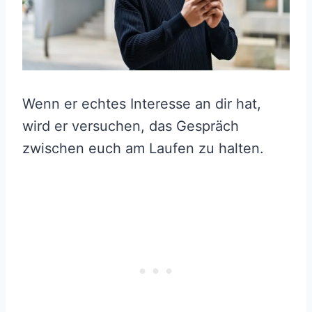
Wenn er echtes Interesse an dir hat,
wird er versuchen, das Gespräch
zwischen euch am Laufen zu halten.