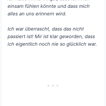
einsam fühlen könnte und dass mich
alles an uns erinnern wird.
Ich war überrascht, dass das nicht
passiert ist! Mir ist klar geworden, dass
ich eigentlich noch nie so glücklich war.