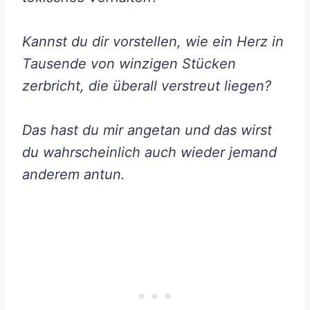
Kannst du dir vorstellen, wie ein Herz in
Tausende von winzigen Stücken
zerbricht, die überall verstreut liegen?
Das hast du mir angetan und das wirst
du wahrscheinlich auch wieder jemand
anderem antun.