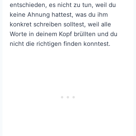
entschieden, es nicht zu tun, weil du
keine Ahnung hattest, was du ihm
konkret schreiben solltest, weil alle
Worte in deinem Kopf brüllten und du
nicht die richtigen finden konntest.