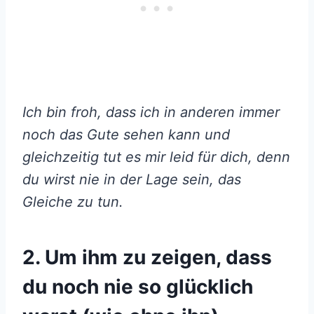
Ich bin froh, dass ich in anderen immer
noch das Gute sehen kann und
gleichzeitig tut es mir leid für dich, denn
du wirst nie in der Lage sein, das
Gleiche zu tun.
2. Um ihm zu zeigen, dass
du noch nie so glücklich