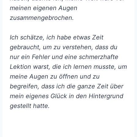
meinen eigenen Augen
zusammengebrochen.
Ich schätze, ich habe etwas Zeit
gebraucht, um zu verstehen, dass du
nur ein Fehler und eine schmerzhafte
Lektion warst, die ich lernen musste, um
meine Augen zu öffnen und zu
begreifen, dass ich die ganze Zeit über
mein eigenes Glück in den Hintergrund
gestellt hatte.