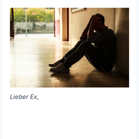
Lieber Ex,