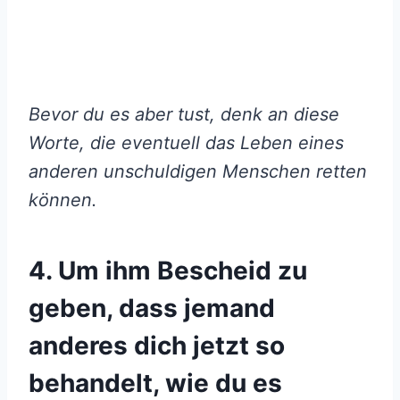
Bevor du es aber tust, denk an diese
Worte, die eventuell das Leben eines
anderen unschuldigen Menschen retten
können.
4. Um ihm Bescheid zu
geben, dass jemand
anderes dich jetzt so
behandelt, wie du es