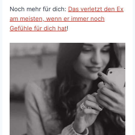
Noch mehr für dich:
Das verletzt den Ex
am meisten, wenn er immer noch
Gefühle für dich hat
!