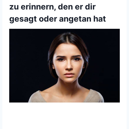
zu erinnern, den er dir
gesagt oder angetan hat