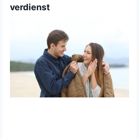
verdienst