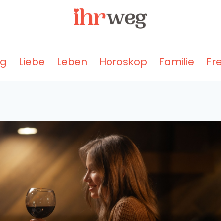
ng
Liebe
Leben
Horoskop
Familie
Fr