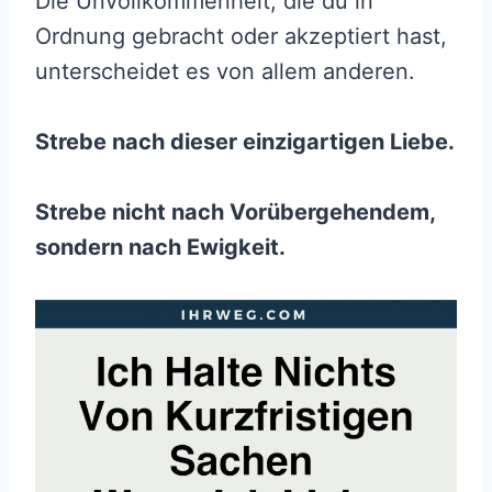
Die Unvollkommenheit, die du in
Ordnung gebracht oder akzeptiert hast,
unterscheidet es von allem anderen.
Strebe nach dieser einzigartigen Liebe.
Strebe nicht nach Vorübergehendem,
sondern nach Ewigkeit.