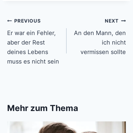
Post
PREVIOUS
NEXT
navigation
Er war ein Fehler,
An den Mann, den
aber der Rest
ich nicht
deines Lebens
vermissen sollte
muss es nicht sein
Mehr zum Thema