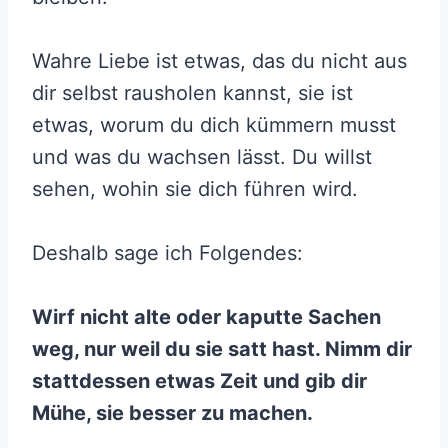
Wahre Liebe ist etwas, das du nicht aus
dir selbst rausholen kannst, sie ist
etwas, worum du dich kümmern musst
und was du wachsen lässt. Du willst
sehen, wohin sie dich führen wird.
Deshalb sage ich Folgendes:
Wirf nicht alte oder kaputte Sachen
weg, nur weil du sie satt hast. Nimm dir
stattdessen etwas Zeit und gib dir
Mühe, sie besser zu machen.