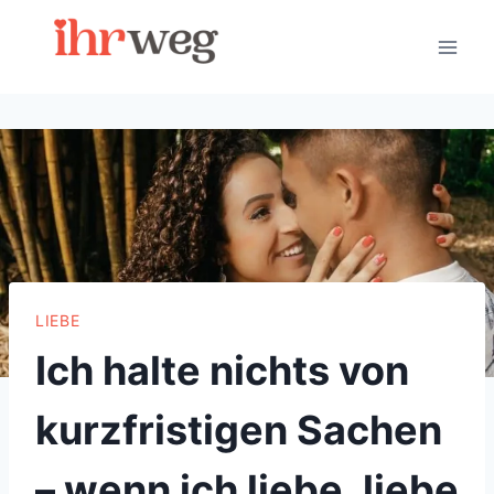
Skip
to
content
LIEBE
Ich halte nichts von
kurzfristigen Sachen
– wenn ich liebe, liebe