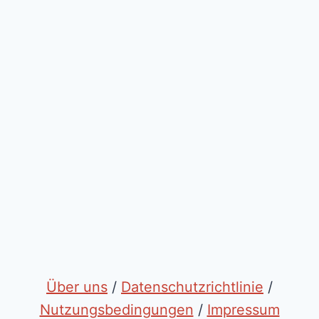
Über uns
/
Datenschutzrichtlinie
/
Nutzungsbedingungen
/
Impressum