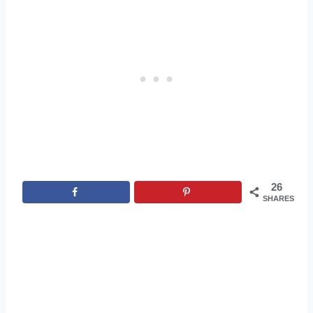
26
SHARES