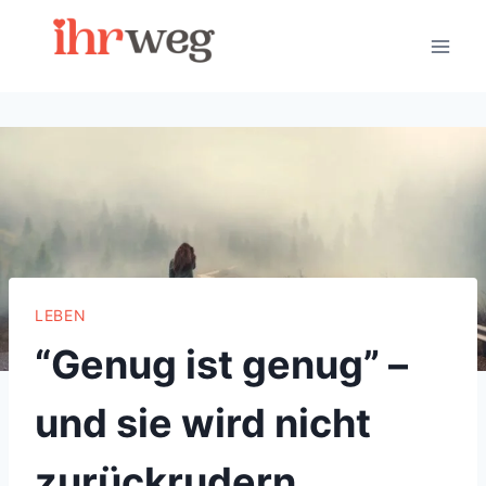
Skip
to
content
LEBEN
“Genug ist genug” –
und sie wird nicht
zurückrudern