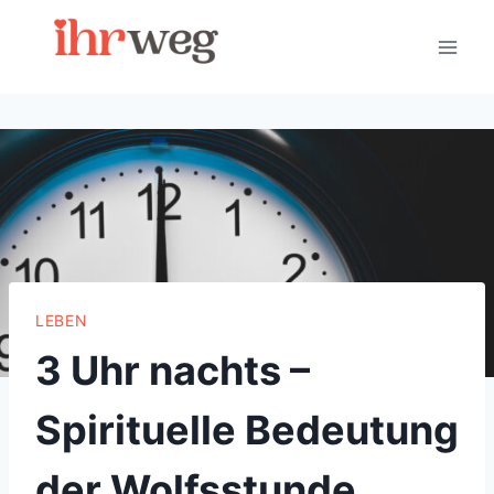
Skip
to
content
LEBEN
3 Uhr nachts –
Spirituelle Bedeutung
der Wolfsstunde