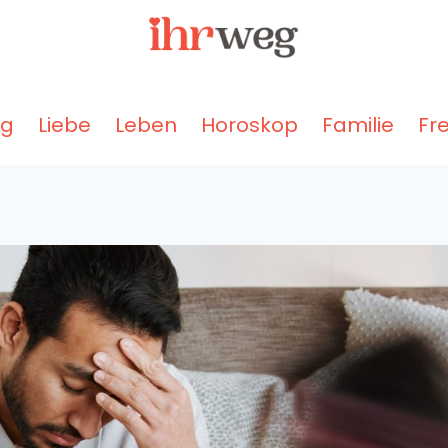
ng
Liebe
Leben
Horoskop
Familie
Fr