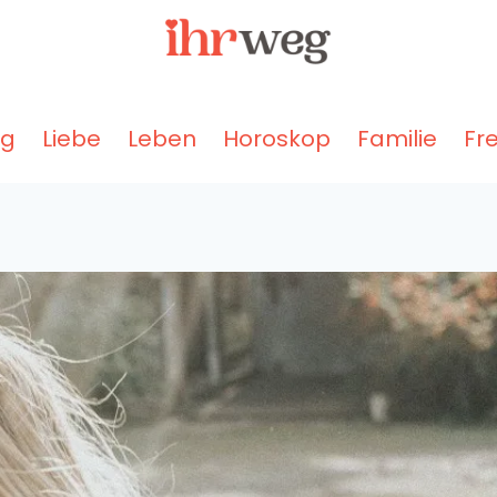
ng
Liebe
Leben
Horoskop
Familie
Fr