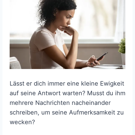
Lässt er dich immer eine kleine Ewigkeit
auf seine Antwort warten? Musst du ihm
mehrere Nachrichten nacheinander
schreiben, um seine Aufmerksamkeit zu
wecken?