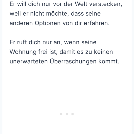
Er will dich nur vor der Welt verstecken,
weil er nicht möchte, dass seine
anderen Optionen von dir erfahren.
Er ruft dich nur an, wenn seine
Wohnung frei ist, damit es zu keinen
unerwarteten Überraschungen kommt.