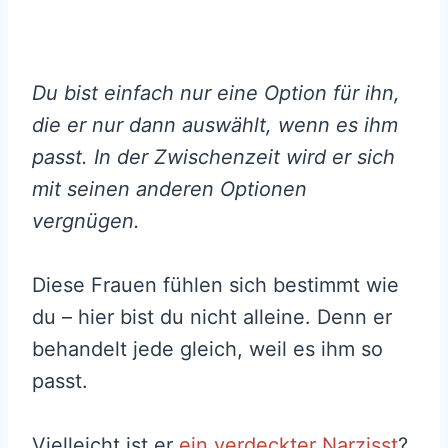
Du bist einfach nur eine Option für ihn,
die er nur dann auswählt, wenn es ihm
passt. In der Zwischenzeit wird er sich
mit seinen anderen Optionen
vergnügen.
Diese Frauen fühlen sich bestimmt wie
du – hier bist du nicht alleine. Denn er
behandelt jede gleich, weil es ihm so
passt.
Vielleicht ist er
ein verdeckter Narzisst
?