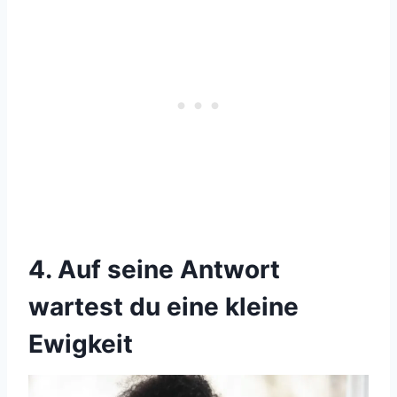
4. Auf seine Antwort
wartest du eine kleine
Ewigkeit