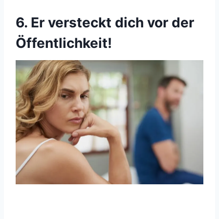
6. Er versteckt dich vor der
Öffentlichkeit!