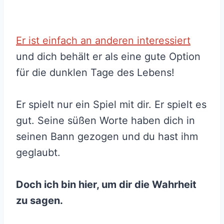
Er ist einfach an anderen interessiert
und dich behält er als eine gute Option
für die dunklen Tage des Lebens!
Er spielt nur ein Spiel mit dir. Er spielt es
gut. Seine süßen Worte haben dich in
seinen Bann gezogen und du hast ihm
geglaubt.
Doch ich bin hier, um dir die Wahrheit
zu sagen.