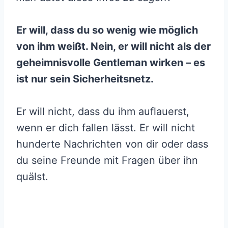
Er will, dass du so wenig wie möglich
von ihm weißt. Nein, er will nicht als der
geheimnisvolle Gentleman wirken – es
ist nur sein Sicherheitsnetz.
Er will nicht, dass du ihm auflauerst,
wenn er dich fallen lässt. Er will nicht
hunderte Nachrichten von dir oder dass
du seine Freunde mit Fragen über ihn
quälst.