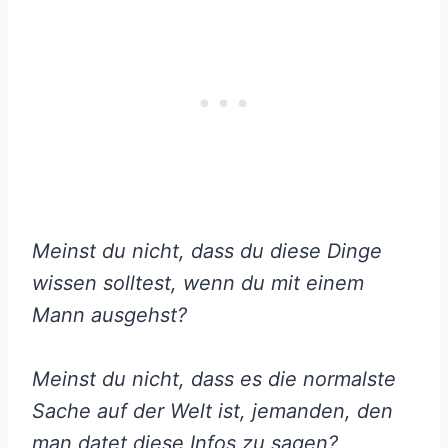
Meinst du nicht, dass du diese Dinge
wissen solltest, wenn du mit einem
Mann ausgehst?
Meinst du nicht, dass es die normalste
Sache auf der Welt ist, jemanden, den
man datet diese Infos zu sagen?