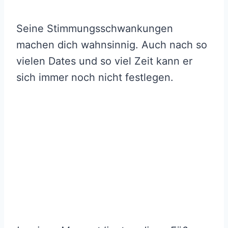
Seine Stimmungsschwankungen
machen dich wahnsinnig. Auch nach so
vielen Dates und so viel Zeit kann er
sich immer noch nicht festlegen.