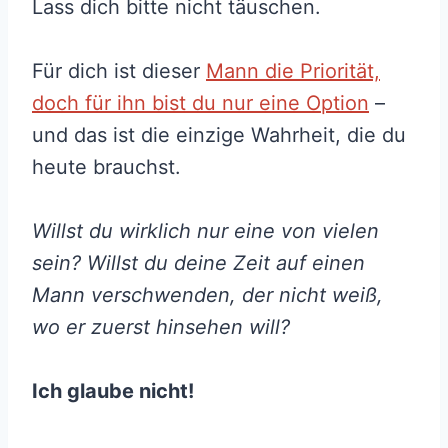
Lass dich bitte nicht täuschen.
Für dich ist dieser
Mann die Priorität,
doch für ihn bist du nur eine Option
–
und das ist die einzige Wahrheit, die du
heute brauchst.
Willst du wirklich nur eine von vielen
sein? Willst du deine Zeit auf einen
Mann verschwenden, der nicht weiß,
wo er zuerst hinsehen will?
Ich glaube nicht!