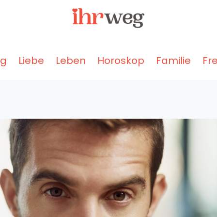
ng
Liebe
Leben
Horoskop
Familie
Fr