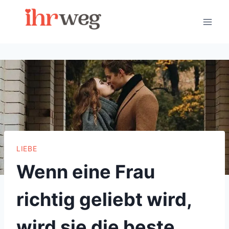
Skip
to
content
LIEBE
Wenn eine Frau
richtig geliebt wird,
wird sie die beste