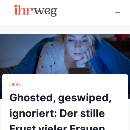
Skip
to
content
LIEBE
Ghosted, geswiped,
ignoriert: Der stille
Frust vieler Frauen