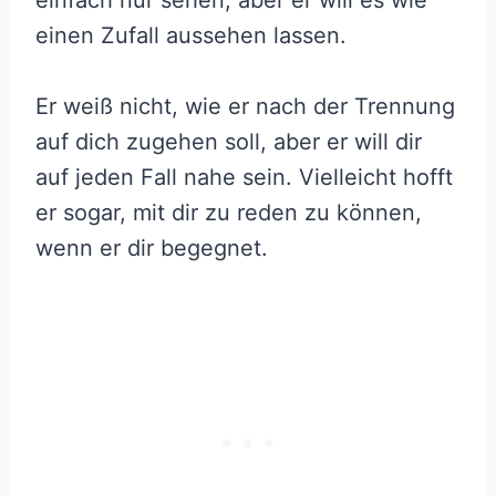
einen Zufall aussehen lassen.
Er weiß nicht, wie er nach der Trennung
auf dich zugehen soll, aber er will dir
auf jeden Fall nahe sein. Vielleicht hofft
er sogar, mit dir zu reden zu können,
wenn er dir begegnet.