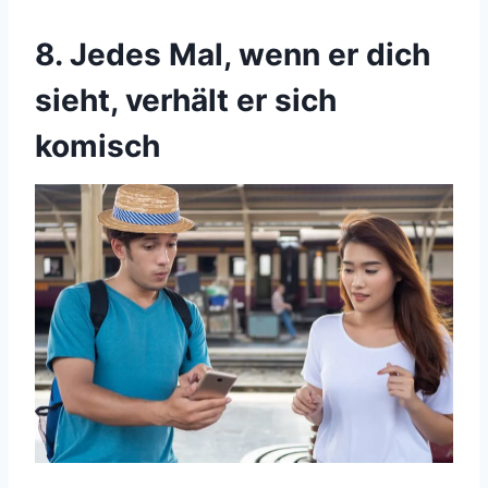
8. Jedes Mal, wenn er dich
sieht, verhält er sich
komisch