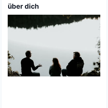
über dich