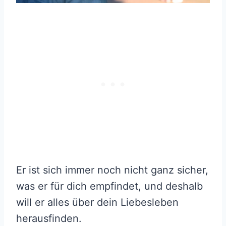
Er ist sich immer noch nicht ganz sicher,
was er für dich empfindet, und deshalb
will er alles über dein Liebesleben
herausfinden.