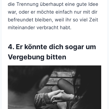
die Trennung überhaupt eine gute Idee
war, oder er möchte einfach nur mit dir
befreundet bleiben, weil ihr so viel Zeit
miteinander verbracht habt.
4. Er könnte dich sogar um
Vergebung bitten