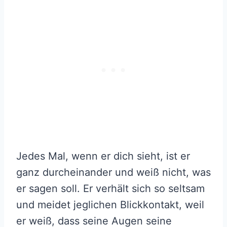
Jedes Mal, wenn er dich sieht, ist er
ganz durcheinander und weiß nicht, was
er sagen soll. Er verhält sich so seltsam
und meidet jeglichen Blickkontakt, weil
er weiß, dass seine Augen seine