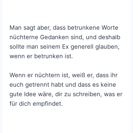
Man sagt aber, dass betrunkene Worte
nüchterne Gedanken sind, und deshalb
sollte man seinem Ex generell glauben,
wenn er betrunken ist.
Wenn er nüchtern ist, weiß er, dass ihr
euch getrennt habt und dass es keine
gute Idee wäre, dir zu schreiben, was er
für dich empfindet.