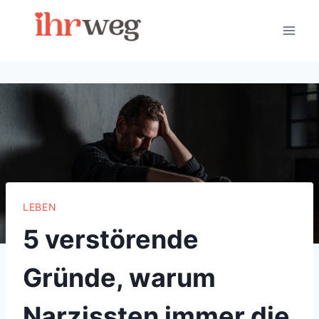
Skip
to
content
LEBEN
5 verstörende
Gründe, warum
Narzissten immer die