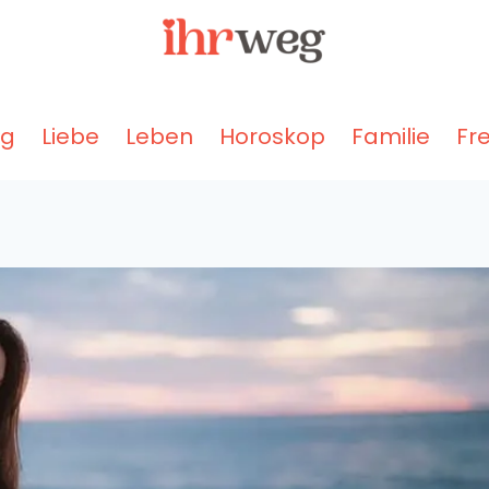
ng
Liebe
Leben
Horoskop
Familie
Fr