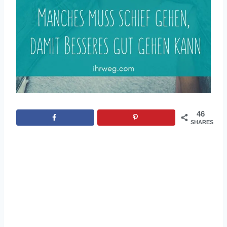
46
SHARES