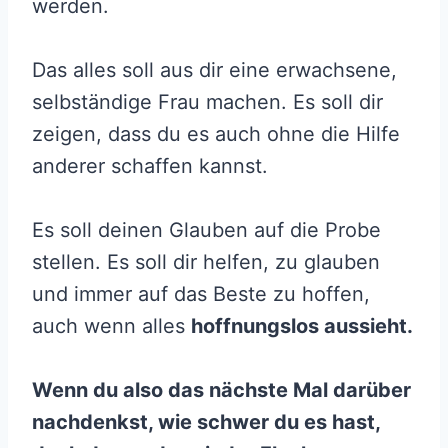
werden.
Das alles soll aus dir eine erwachsene,
selbständige Frau machen. Es soll dir
zeigen, dass du es auch ohne die Hilfe
anderer schaffen kannst.
Es soll deinen Glauben auf die Probe
stellen. Es soll dir helfen, zu glauben
und immer auf das Beste zu hoffen,
auch wenn alles
hoffnungslos aussieht.
Wenn du also das nächste Mal darüber
nachdenkst, wie schwer du es hast,