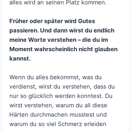
alles wird an seinen Platz kommen.
Früher oder später wird Gutes
passieren. Und dann wirst du endlich
meine Worte verstehen – die du im
Moment wahrscheinlich nicht glauben
kannst.
Wenn du alles bekommst, was du
verdienst, wirst du verstehen, dass du
nur so glücklich werden konntest. Du
wirst verstehen, warum du all diese
Härten durchmachen musstest und
warum du so viel Schmerz erleiden