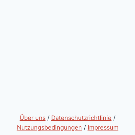
Über uns
/
Datenschutzrichtlinie
/
Nutzungsbedingungen
/
Impressum