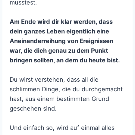
musstest.
Am Ende wird dir klar werden, dass
dein ganzes Leben eigentlich eine
Aneinanderreihung von Ereignissen
war, die dich genau zu dem Punkt
bringen sollten, an dem du heute bist.
Du wirst verstehen, dass all die
schlimmen Dinge, die du durchgemacht
hast, aus einem bestimmten Grund
geschehen sind.
Und einfach so, wird auf einmal alles