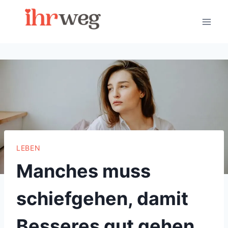
Skip
to
content
LEBEN
Manches muss
schiefgehen, damit
Besseres gut gehen