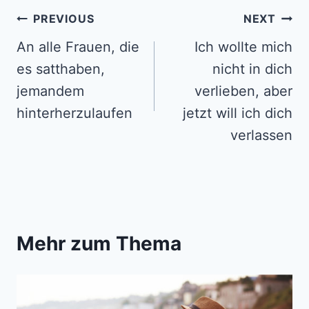
Post
PREVIOUS
NEXT
navigation
An alle Frauen, die
Ich wollte mich
es satthaben,
nicht in dich
jemandem
verlieben, aber
hinterherzulaufen
jetzt will ich dich
verlassen
Mehr zum Thema