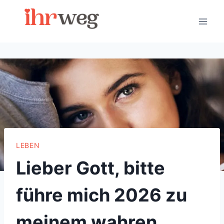
Skip
to
content
LEBEN
Lieber Gott, bitte
führe mich 2026 zu
meinem wahren