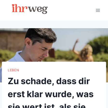
Skip
to
content
LEBEN
Zu schade, dass dir
erst klar wurde, was
sie wert ist, als sie