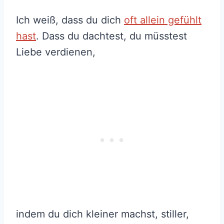
Ich weiß, dass du dich
oft allein gefühlt
hast
. Dass du dachtest, du müsstest
Liebe verdienen,
indem du dich kleiner machst, stiller,