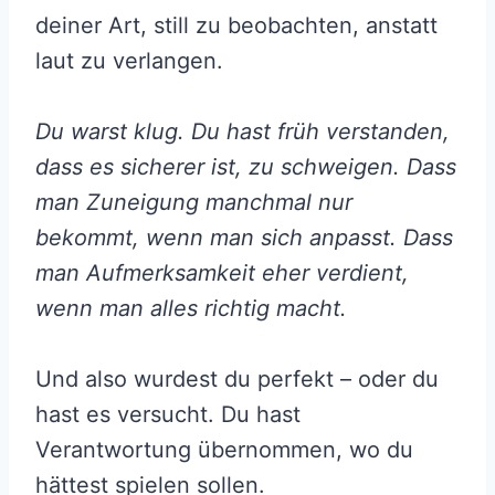
deiner Art, still zu beobachten, anstatt
laut zu verlangen.
Du warst klug. Du hast früh verstanden,
dass es sicherer ist, zu schweigen. Dass
man Zuneigung manchmal nur
bekommt, wenn man sich anpasst. Dass
man Aufmerksamkeit eher verdient,
wenn man alles richtig macht.
Und also wurdest du perfekt – oder du
hast es versucht. Du hast
Verantwortung übernommen, wo du
hättest spielen sollen.