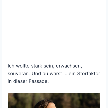
Ich wollte stark sein, erwachsen,
souverän. Und du warst … ein Störfaktor
in dieser Fassade.