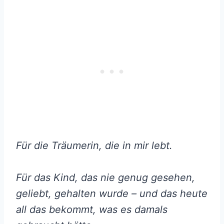
Für die Träumerin, die in mir lebt.
Für das Kind, das nie genug gesehen,
geliebt, gehalten wurde – und das heute
all das bekommt, was es damals