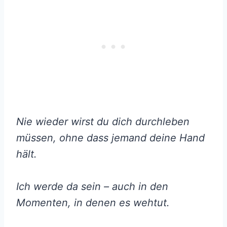
Nie wieder wirst du dich durchleben
müssen, ohne dass jemand deine Hand
hält.
Ich werde da sein – auch in den
Momenten, in denen es wehtut.