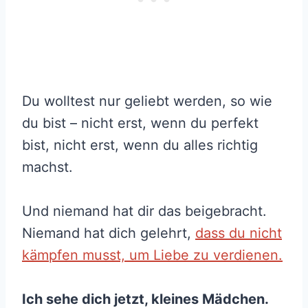
Du wolltest nur geliebt werden, so wie
du bist – nicht erst, wenn du perfekt
bist, nicht erst, wenn du alles richtig
machst.
Und niemand hat dir das beigebracht.
Niemand hat dich gelehrt,
dass du nicht
kämpfen musst, um Liebe zu verdienen.
Ich sehe dich jetzt, kleines Mädchen.