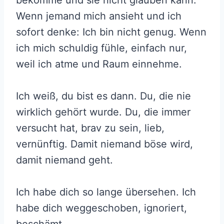
bekomme und sie nicht glauben kann.
Wenn jemand mich ansieht und ich
sofort denke: Ich bin nicht genug. Wenn
ich mich schuldig fühle, einfach nur,
weil ich atme und Raum einnehme.
Ich weiß, du bist es dann. Du, die nie
wirklich gehört wurde. Du, die immer
versucht hat, brav zu sein, lieb,
vernünftig. Damit niemand böse wird,
damit niemand geht.
Ich habe dich so lange übersehen. Ich
habe dich weggeschoben, ignoriert,