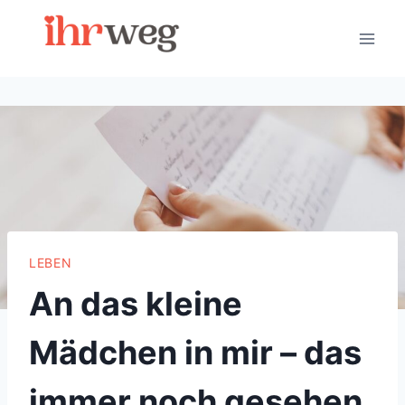
Skip
to
content
LEBEN
An das kleine
Mädchen in mir – das
immer noch gesehen,