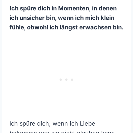
Ich spüre dich in Momenten, in denen
ich unsicher bin, wenn ich mich klein
fühle, obwohl ich längst erwachsen bin.
Ich spüre dich, wenn ich Liebe