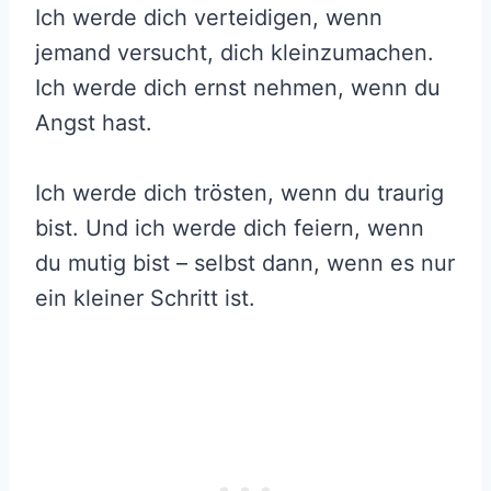
Ich werde dich verteidigen, wenn
jemand versucht, dich kleinzumachen.
Ich werde dich ernst nehmen, wenn du
Angst hast.
Ich werde dich trösten, wenn du traurig
bist. Und ich werde dich feiern, wenn
du mutig bist – selbst dann, wenn es nur
ein kleiner Schritt ist.