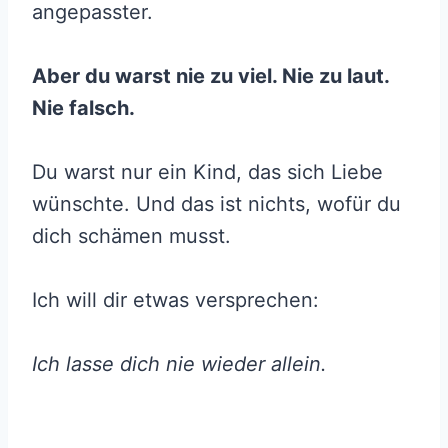
angepasster.
Aber du warst nie zu viel. Nie zu laut.
Nie falsch.
Du warst nur ein Kind, das sich Liebe
wünschte. Und das ist nichts, wofür du
dich schämen musst.
Ich will dir etwas versprechen:
Ich lasse dich nie wieder allein.