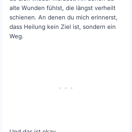
alte Wunden fühlst, die längst verheilt
schienen. An denen du mich erinnerst,
dass Heilung kein Ziel ist, sondern ein
Weg.
Und das ist okay.