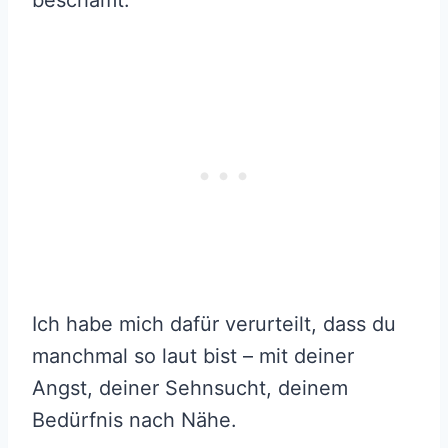
beschämt.
Ich habe mich dafür verurteilt, dass du
manchmal so laut bist – mit deiner
Angst, deiner Sehnsucht, deinem
Bedürfnis nach Nähe.