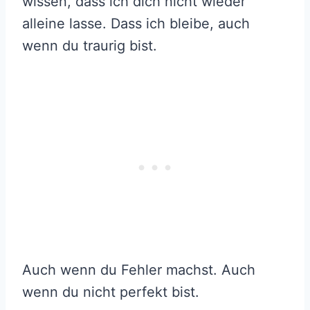
wissen, dass ich dich nicht wieder
alleine lasse. Dass ich bleibe, auch
wenn du traurig bist.
Auch wenn du Fehler machst. Auch
wenn du nicht perfekt bist.