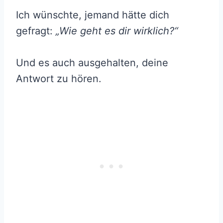
Ich wünschte, jemand hätte dich
gefragt:
„Wie geht es dir wirklich?“
Und es auch ausgehalten, deine
Antwort zu hören.