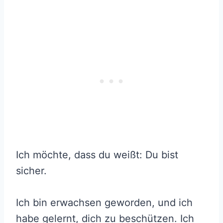
Ich möchte, dass du weißt: Du bist
sicher.
Ich bin erwachsen geworden, und ich
habe gelernt, dich zu beschützen. Ich