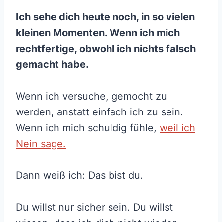
Ich sehe dich heute noch, in so vielen
kleinen Momenten. Wenn ich mich
rechtfertige, obwohl ich nichts falsch
gemacht habe.
Wenn ich versuche, gemocht zu
werden, anstatt einfach ich zu sein.
Wenn ich mich schuldig fühle,
weil ich
Nein sage.
Dann weiß ich: Das bist du.
Du willst nur sicher sein. Du willst