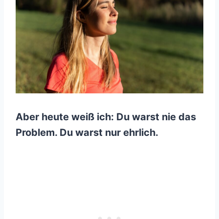
Aber heute weiß ich: Du warst nie das
Problem. Du warst nur ehrlich.