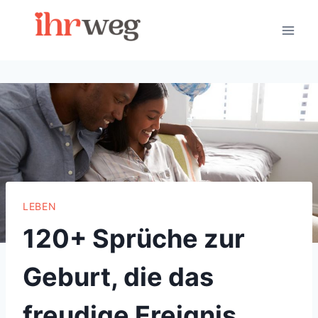
Skip
to
content
LEBEN
120+ Sprüche zur
Geburt, die das
freudige Ereignis