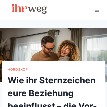
Skip
to
content
HOROSKOP
Wie ihr Sternzeichen
eure Beziehung
beeinflusst – die Vor-