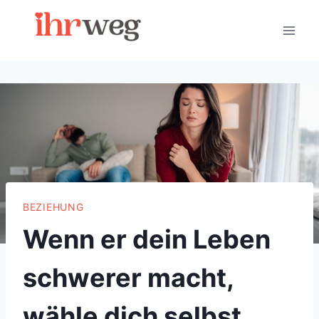
Skip
to
content
BEZIEHUNG
Wenn er dein Leben
schwerer macht,
wähle dich selbst