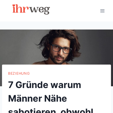
Skip
to
content
BEZIEHUNG
7 Gründe warum
Männer Nähe
sabotieren, obwohl