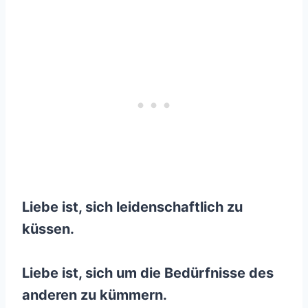
Liebe ist, sich leidenschaftlich zu
küssen.
Liebe ist, sich um die Bedürfnisse des
anderen zu kümmern.