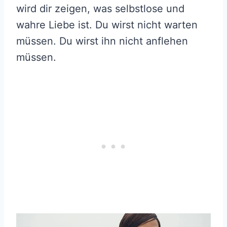
wird dir zeigen, was selbstlose und
wahre Liebe ist. Du wirst nicht warten
müssen. Du wirst ihn nicht anflehen
müssen.