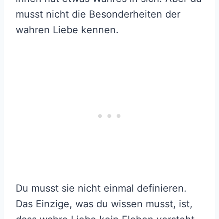
musst nicht die Besonderheiten der
wahren Liebe kennen.
Du musst sie nicht einmal definieren.
Das Einzige, was du wissen musst, ist,