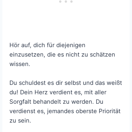
Hör auf, dich für diejenigen
einzusetzen, die es nicht zu schätzen
wissen.
Du schuldest es dir selbst und das weißt
du! Dein Herz verdient es, mit aller
Sorgfalt behandelt zu werden. Du
verdienst es, jemandes oberste Priorität
zu sein.