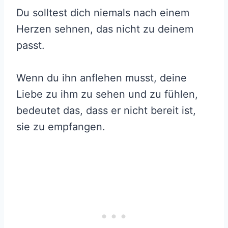
Du solltest dich niemals nach einem
Herzen sehnen, das nicht zu deinem
passt.
Wenn du ihn anflehen musst, deine
Liebe zu ihm zu sehen und zu fühlen,
bedeutet das, dass er nicht bereit ist,
sie zu empfangen.