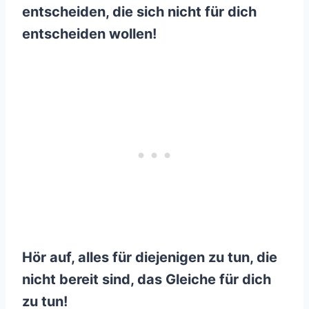
entscheiden, die sich nicht für dich
entscheiden wollen!
Hör auf, alles für diejenigen zu tun, die
nicht bereit sind, das Gleiche für dich
zu tun!