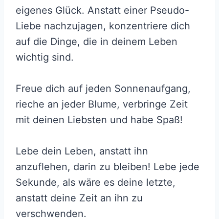
eigenes Glück. Anstatt einer Pseudo-
Liebe nachzujagen, konzentriere dich
auf die Dinge, die in deinem Leben
wichtig sind.
Freue dich auf jeden Sonnenaufgang,
rieche an jeder Blume, verbringe Zeit
mit deinen Liebsten und habe Spaß!
Lebe dein Leben, anstatt ihn
anzuflehen, darin zu bleiben! Lebe jede
Sekunde, als wäre es deine letzte,
anstatt deine Zeit an ihn zu
verschwenden.