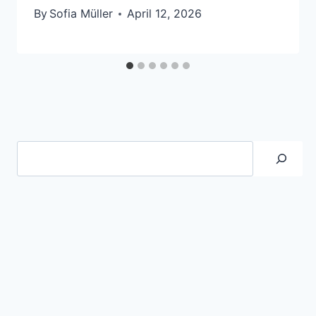
By
Sofia Müller
April 12, 2026
Suche