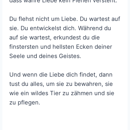
dass wahre Liebe kein Flehen versteht.
Du flehst nicht um Liebe. Du wartest auf
sie. Du entwickelst dich. Während du
auf sie wartest, erkundest du die
finstersten und hellsten Ecken deiner
Seele und deines Geistes.
Und wenn die Liebe dich findet, dann
tust du alles, um sie zu bewahren, sie
wie ein wildes Tier zu zähmen und sie
zu pflegen.