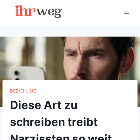
Skip
to
content
BEZIEHUNG
Diese Art zu
schreiben treibt
Narzissten so weit,