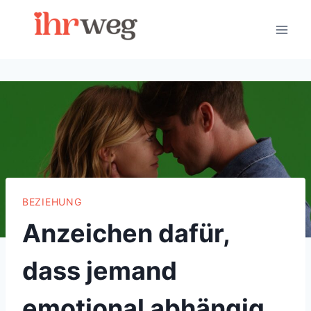
Skip
to
content
BEZIEHUNG
Anzeichen dafür,
dass jemand
emotional abhängig