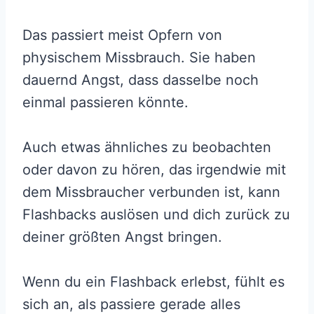
Das passiert meist Opfern von
physischem Missbrauch. Sie haben
dauernd Angst, dass dasselbe noch
einmal passieren könnte.
Auch etwas ähnliches zu beobachten
oder davon zu hören, das irgendwie mit
dem Missbraucher verbunden ist, kann
Flashbacks auslösen und dich zurück zu
deiner größten Angst bringen.
Wenn du ein Flashback erlebst, fühlt es
sich an, als passiere gerade alles