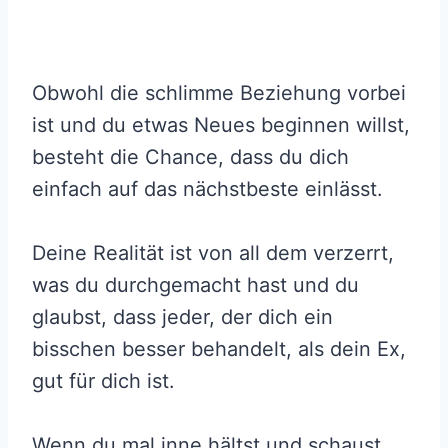
Obwohl die schlimme Beziehung vorbei
ist und du etwas Neues beginnen willst,
besteht die Chance, dass du dich
einfach auf das nächstbeste einlässt.
Deine Realität ist von all dem verzerrt,
was du durchgemacht hast und du
glaubst, dass jeder, der dich ein
bisschen besser behandelt, als dein Ex,
gut für dich ist.
Wenn du mal inne hältst und schaust,