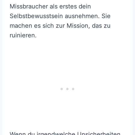
Missbraucher als erstes dein
Selbstbewusstsein ausnehmen. Sie
machen es sich zur Mission, das zu
ruinieren.
Wenn du irgendwelche Unsicherheiten