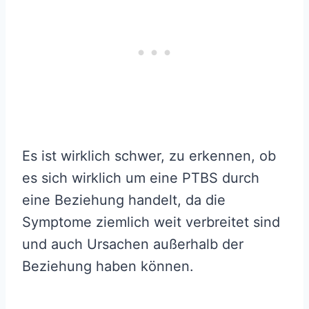
Es ist wirklich schwer, zu erkennen, ob
es sich wirklich um eine PTBS durch
eine Beziehung handelt, da die
Symptome ziemlich weit verbreitet sind
und auch Ursachen außerhalb der
Beziehung haben können.