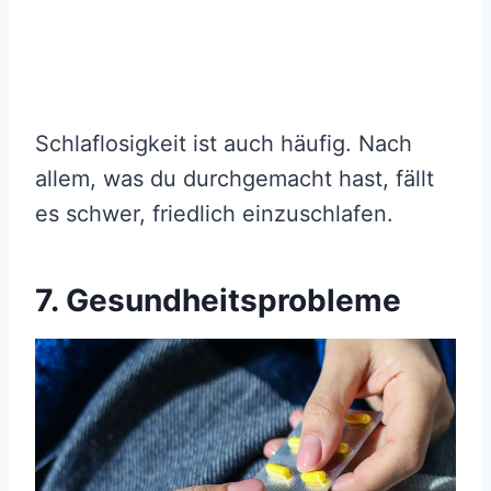
Schlaflosigkeit ist auch häufig. Nach
allem, was du durchgemacht hast, fällt
es schwer, friedlich einzuschlafen.
7. Gesundheitsprobleme