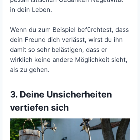
in dein Leben.
Wenn du zum Beispiel befürchtest, dass
dein Freund dich verlässt, wirst du ihn
damit so sehr belästigen, dass er
wirklich keine andere Möglichkeit sieht,
als zu gehen.
3. Deine Unsicherheiten
vertiefen sich