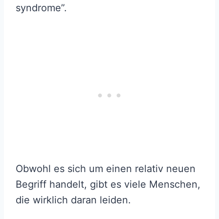
syndrome”.
Obwohl es sich um einen relativ neuen
Begriff handelt, gibt es viele Menschen,
die wirklich daran leiden.