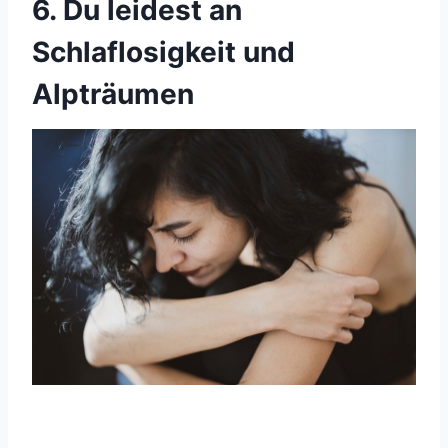
6. Du leidest an
Schlaflosigkeit und
Alpträumen