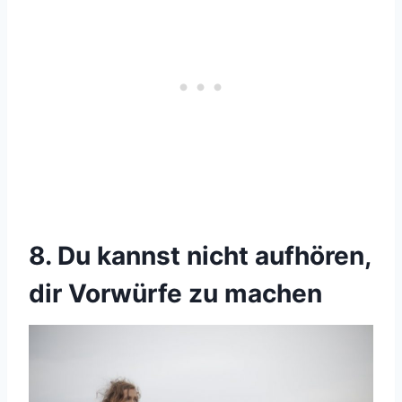
8. Du kannst nicht aufhören,
dir Vorwürfe zu machen