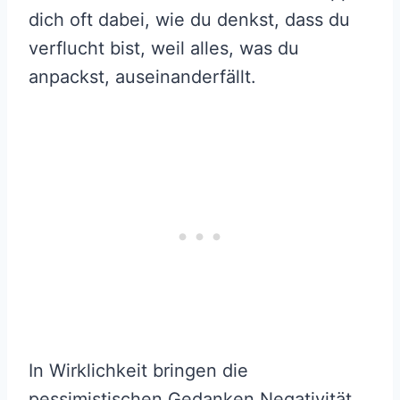
dich oft dabei, wie du denkst, dass du
verflucht bist, weil alles, was du
anpackst, auseinanderfällt.
In Wirklichkeit bringen die
pessimistischen Gedanken Negativität