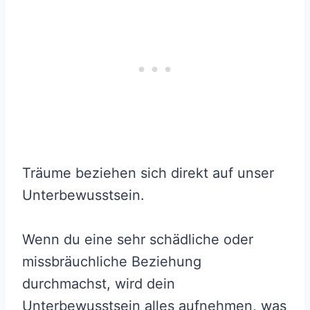
Träume beziehen sich direkt auf unser
Unterbewusstsein.
Wenn du eine sehr schädliche oder
missbräuchliche Beziehung
durchmachst, wird dein
Unterbewusstsein alles aufnehmen, was