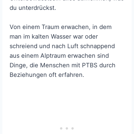
du unterdrückst.
Von einem Traum erwachen, in dem
man im kalten Wasser war oder
schreiend und nach Luft schnappend
aus einem Alptraum erwachen sind
Dinge, die Menschen mit PTBS durch
Beziehungen oft erfahren.