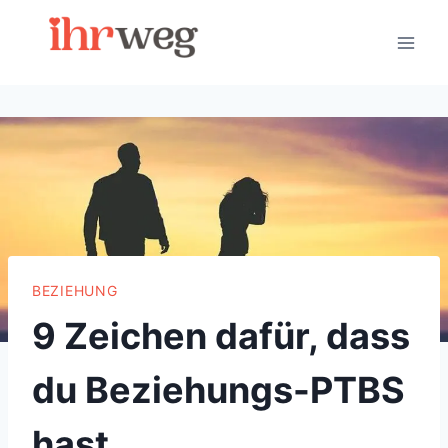
Skip
to
content
BEZIEHUNG
9 Zeichen dafür, dass
du Beziehungs-PTBS
hast