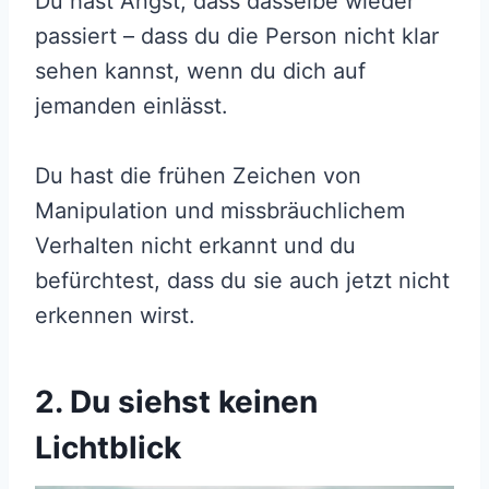
Du hast Angst, dass dasselbe wieder
passiert – dass du die Person nicht klar
sehen kannst, wenn du dich auf
jemanden einlässt.
Du hast die frühen Zeichen von
Manipulation und missbräuchlichem
Verhalten nicht erkannt und du
befürchtest, dass du sie auch jetzt nicht
erkennen wirst.
2. Du siehst keinen
Lichtblick