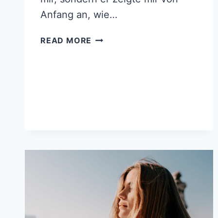
Anfang an, wie…
IST
READ MORE
ES
ÜBERHAUPT
MÖGLICH,
EIN
IDEALER
PARTNER
FÜR
BORDERLINER
ZU
SEIN?