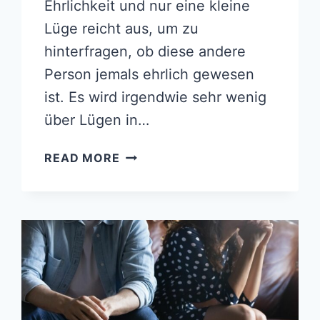
Ehrlichkeit und nur eine kleine
Lüge reicht aus, um zu
hinterfragen, ob diese andere
Person jemals ehrlich gewesen
ist. Es wird irgendwie sehr wenig
über Lügen in…
LÜGENDETEKTOR
READ MORE
HAT
GEPIEPST:
SOLLTE
MAN
DIE
BEZIEHUNG
BEENDEN
WEGEN
LÜGEN?