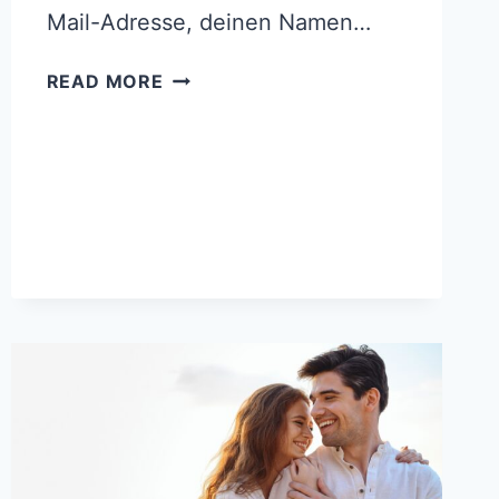
Mail-Adresse, deinen Namen…
DORT,
READ MORE
WO
DAS
SCROLLEN
AUFHÖRT
UND
DIGITALE
UNTREUE
BEGINNT