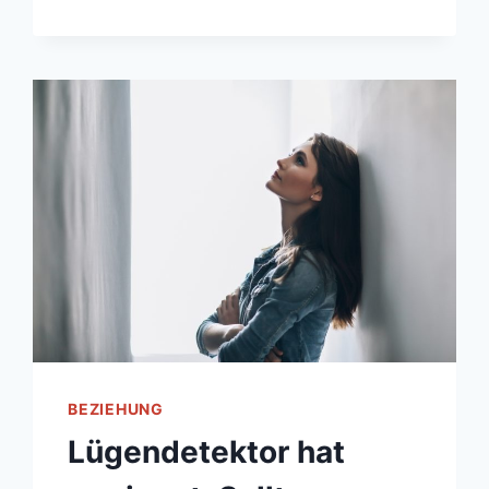
RESPEKT-
SPRÜCHE:
DER
GRUNDSTEIN
DES
FRIEDLICHEN
ZUSAMMENLEBENS
BEZIEHUNG
Lügendetektor hat