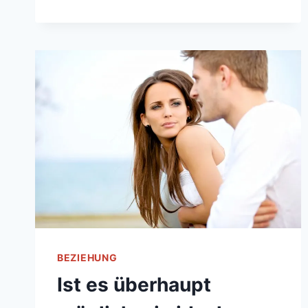
LASS
NICHT
ZU,
DASS
DER
BETRUG
DICH
ZERSTÖRT
BEZIEHUNG
Ist es überhaupt