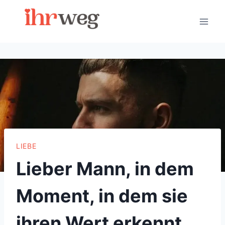
Skip
to
content
LIEBE
Lieber Mann, in dem
Moment, in dem sie
ihren Wert erkennt,